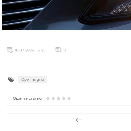
16 07 2024, 13:45
0
Opel Insignia
Оцініть статтю: