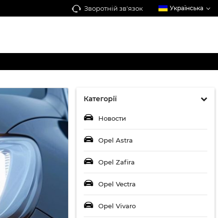
Зворотній зв'язок
Українська
Категорії
Новости
Opel Astra
Opel Zafira
Opel Vectra
Opel Vivaro