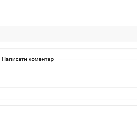
Написати коментар