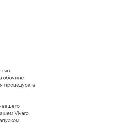
стью
на обочине
я процедура, а
е вашего
ашем Vivaro.
запуском