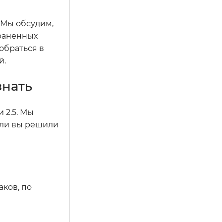
. Мы обсудим,
траненных
зобраться в
й.
знать
 2.5. Мы
сли вы решили
аков, по