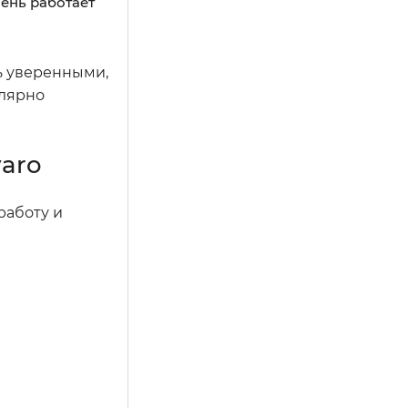
мень работает
ть уверенными,
улярно
varo
работу и