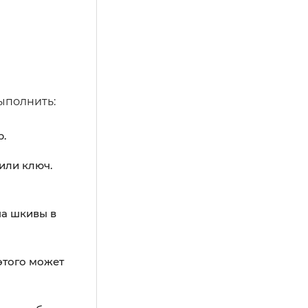
ыполнить:
р.
или ключ.
на шкивы в
этого может