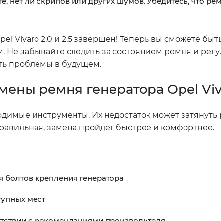
е, нет ли скрипов или других шумов. Убедитесь, что ре
pel Vivaro 2.0 и 2.5 завершен! Теперь вы сможете бы
. Не забывайте следить за состоянием ремня и рег
ить проблемы в будущем.
мены ремня генератора Opel Vi
бходимые инструменты. Их недостаток может затянуть 
правильная, замена пройдет быстрее и комфортнее.
я болтов крепления генератора
тупных мест
ветствии с рекомендациями производителя