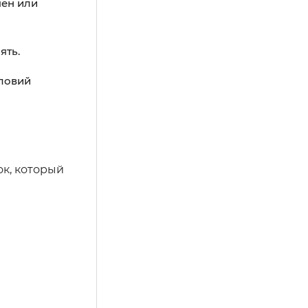
шен или
ять.
словий
ок, который