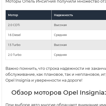
Моторы Опель Инсигния получили множество отзы
Мотор
Надежность
2.0 CDTi
Высокая
1.6 Diesel
Средняя
1.5 Turbo
Высокая
2.0 Turbo
Средняя
Важно помнить, что строка надежности не заканч
обслуживание, как плановое, так и неплановое, 
Opel Insignia и уверенности на дороге!
Обзор моторов Opel Insigni
При выборе авто многие обращают внимание именн