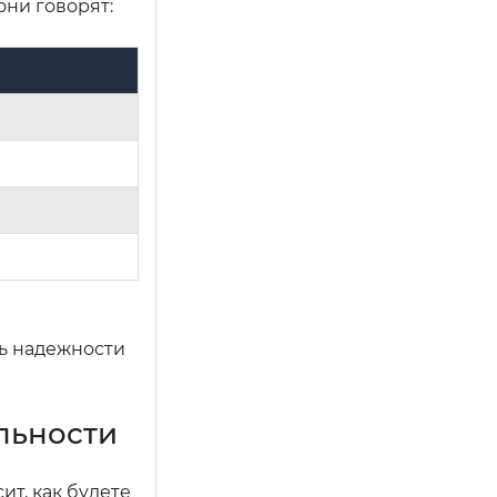
ни говорят:
сь надежности
ельности
т, как будете