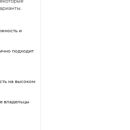
 Некоторые
арианты.
ежность и
лично подходит
сть на высоком
ие владельцы