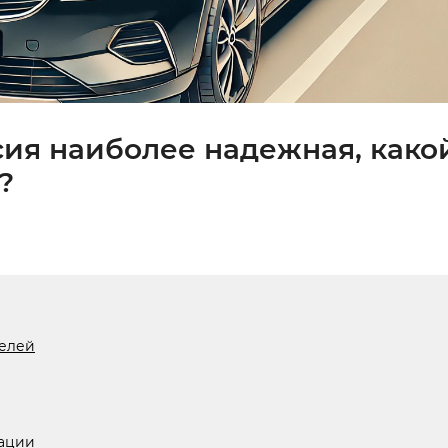
сия наиболее надежная, како
?
делей
дации