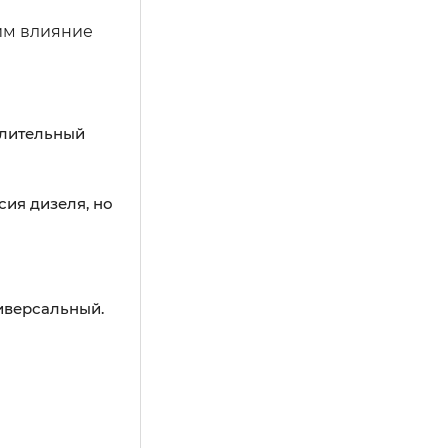
рим влияние
длительный
сия дизеля, но
ниверсальный.