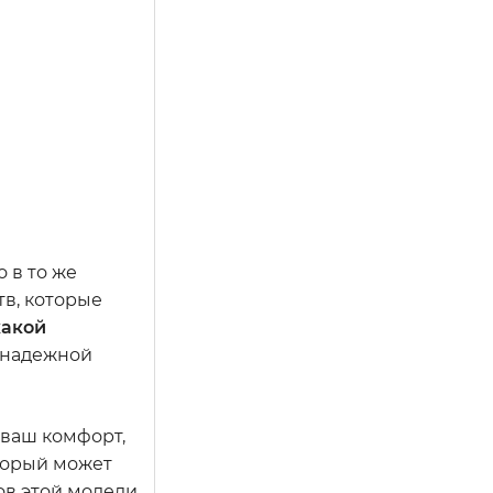
 в то же
тв, которые
какой
 надежной
 ваш комфорт,
торый может
ов этой модели