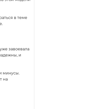
раться в теме
е.
 уже завоевала
надежны, и
и минусы.
т на