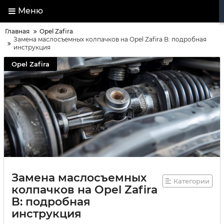
Меню
Главная
Opel Zafira
Замена маслосъемных колпачков на Opel Zafira B: подробная
инструкция
Opel Zafira
Замена маслосъемных
Категории
колпачков на Opel Zafira
B: подробная
инструкция