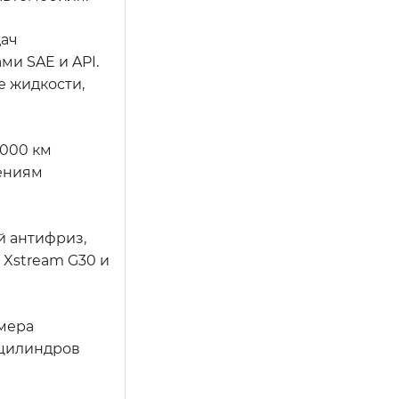
дач
и SAE и API.
 жидкости,
,000 км
дениям
й антифриз,
Xstream G30 и
омера
 цилиндров