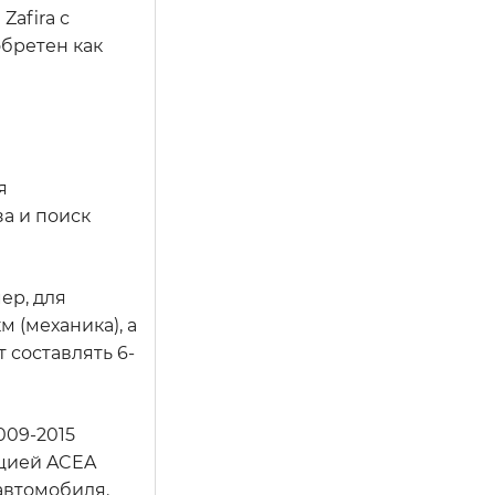
Zafira с
обретен как
я
а и поиск
ер, для
м (механика), а
т составлять 6-
009-2015
ацией ACEA
 автомобиля.