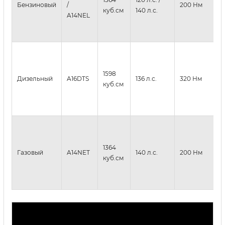
Бензиновый
/
200 Нм
куб.см
140 л.с.
A14NEL
1598
Дизельный
A16DTS
136 л.с.
320 Нм
куб.см
1364
Газовый
A14NET
140 л.с.
200 Нм
куб.см