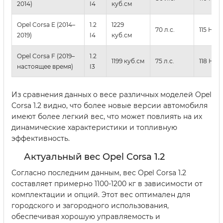
2014)
I4
куб.см
Opel Corsa E (2014–
1.2
1229
70 л.с.
115 Нм
2019)
I4
куб.см
Opel Corsa F (2019–
1.2
1199 куб.см
75 л.с.
118 Нм
настоящее время)
I3
Из сравнения данных о весе различных моделей Opel
Corsa 1.2 видно, что более новые версии автомобиля
имеют более легкий вес, что может повлиять на их
динамические характеристики и топливную
эффективность.
Актуальный вес Opel Corsa 1.2
Согласно последним данным, вес Opel Corsa 1.2
составляет примерно 1100-1200 кг в зависимости от
комплектации и опций. Этот вес оптимален для
городского и загородного использования,
обеспечивая хорошую управляемость и