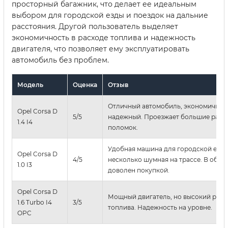
просторный багажник, что делает ее идеальным
выбором для городской езды и поездок на дальние
расстояния. Другой пользователь выделяет
экономичность в расходе топлива и надежность
двигателя, что позволяет ему эксплуатировать
автомобиль без проблем.
Модель
Оценка
Отзыв
Отличный автомобиль, экономичный
Opel Corsa D
5/5
надежный. Проезжает большие расст
1.4 I4
поломок.
Удобная машина для городской езды
Opel Corsa D
4/5
несколько шумная на трассе. В обще
1.0 I3
доволен покупкой.
Opel Corsa D
Мощный двигатель, но высокий расх
1.6 Turbo I4
3/5
топлива. Надежность на уровне.
OPC