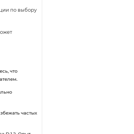
ации по выбору
может
есь, что
ателем.
ильно
избежать частых
 D 1.2. Опыт