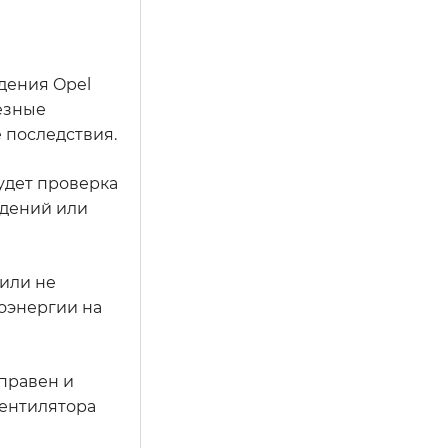
дения Opel
ьезные
 последствия.
удет проверка
ждений или
 или не
оэнергии на
правен и
вентилятора