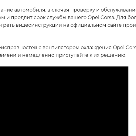
вание автомобиля, включая проверку и обслуживани
м и продлит срок службы вашего Opel Corsa. Для б
треть видеоинструкции на официальном сайте про
еисправностей с вентилятором охлаждения Opel Cors
емени и немедленно приступайте к их решению.