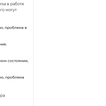
rsa в работе
го могут
но, проблема в
ние.
ном состоянии,
но, проблема
ора