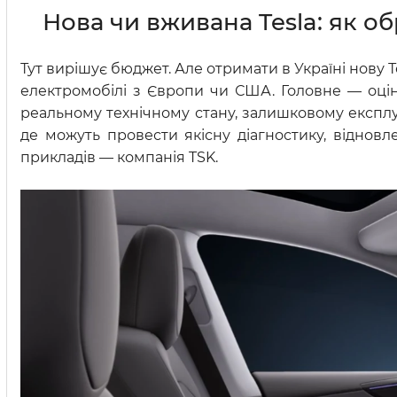
Нова чи вживана Tesla: як об
Тут вирішує бюджет. Але отримати в Україні нову Т
електромобілі з Європи чи США. Головне — оцін
реальному технічному стану, залишковому експлуат
де можуть провести якісну діагностику, віднов
прикладів — компанія TSK.