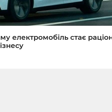
чому електромобіль стає раці
бізнесу