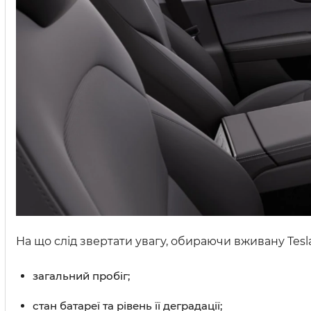
На що слід звертати увагу, обираючи вживану Tesl
загальний пробіг;
стан батареї та рівень її деградації;