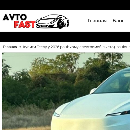
Главная
Блог
Главная
Купити Теслу у 2026 році: чому електромобіль стає раціона