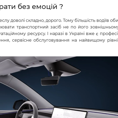
рати без емоцій ?
еслу доволі складно, дорого. Тому більшість водіїв о
ювати транспортний засіб не по його зовнішньому
аційному ресурсу. І наразі в Україні вже є професі
лення, сервісне обслуговування на найвищому рівні