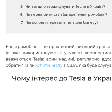
Чи вигідно зараз купувати Тесла в Україні?
Як перевірити стан батареї електромобіля?
Які основні переваги Tesla для бізнесу?
Електромобілі — це практичний, вигідний трансп
їх вже використовують і у якості корпоратив
вважаються Tesla: вони надійні, регулярно вдо
обрати? Та як
купити Теслу
з США, яка буде слугув
Чому інтерес до Tesla в Украї