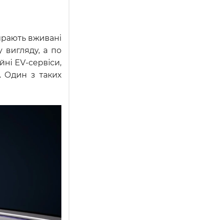
бирають вживані
 вигляду, а по
йні EV-сервіси,
. Один з таких