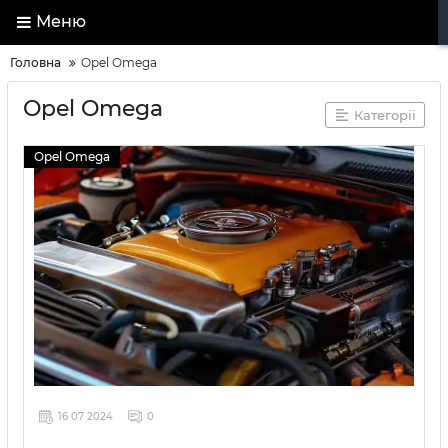
Меню
Головна
Opel Omega
Opel Omega
Категорії
Opel Omega
16 07 2024
0