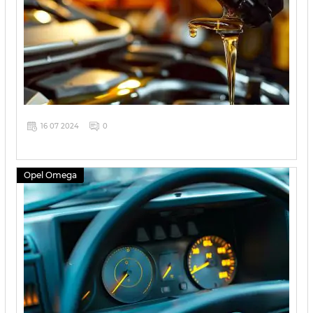
16 07 2024
0
Opel Omega