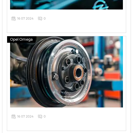
16 07 2024
0
Opel Omega
16 07 2024
0