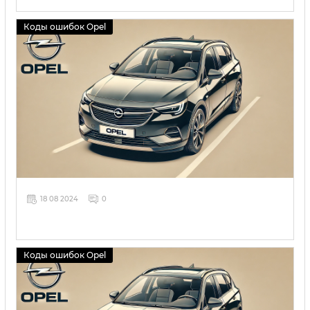
Коды ошибок Opel
18 08 2024
0
Коды ошибок Opel