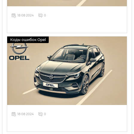
18 08 2024
0
Коды ошибок Opel
18 08 2024
0