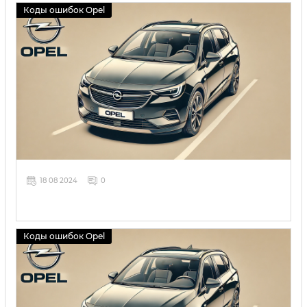
Коды ошибок Opel
18 08 2024
0
Коды ошибок Opel