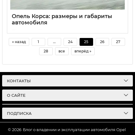
Опель Корса: размеры и габариты
автомобиля
15 07 2024
0
« назад
1
...
24
25
26
27
28
все
вперёд »
КОНТАКТЫ
О САЙТЕ
ПОДПИСКА
© 2026
Блог о владении и эксплуатации автомобиля Opel