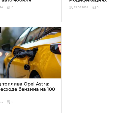
024
0
29 06 2024
0
 топлива Opel Astra:
расходе бензина на 100
024
0