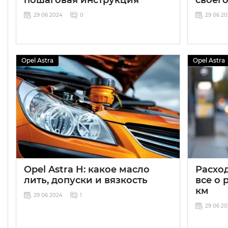
29 06 2024
0
29 06 2
Opel Astra
Opel Astra
Opel Astra H: какое масло
Расход
лить, допуски и вязкость
все о 
км
29 06 2024
1
29 06 2