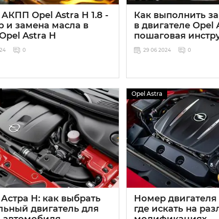
АКПП Opel Astra H 1.8 -
Как выполнить з
р и замена масла в
в двигателе Opel A
pel Astra H
пошаговая инстр
024
0
29 06 2024
0
Opel Astra
Астра H: как выбрать
Номер двигателя O
льный двигатель для
где искать на ра
о автомобиля
модификациях