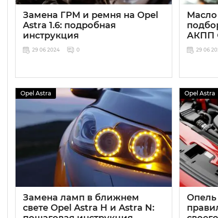
Замена ГРМ и ремня на Opel
Масло 
Astra 1.6: подробная
подбо
инструкция
АКПП O
29 06 2024
0
29 06 2
Opel Astra
Opel Astra
Замена ламп в ближнем
Опель 
свете Opel Astra H и Astra N:
прави
пошаговая инструкция
своег