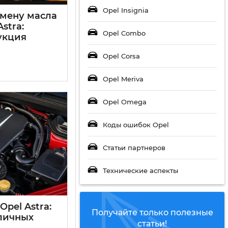
Opel Insignia
амену масла
stra:
Opel Combo
укция
Opel Corsa
Opel Meriva
Opel Omega
Коды ошибок Opel
Статьи партнеров
Технические аспекты
pel Astra:
Получайте только полезные
зличных
статьи!