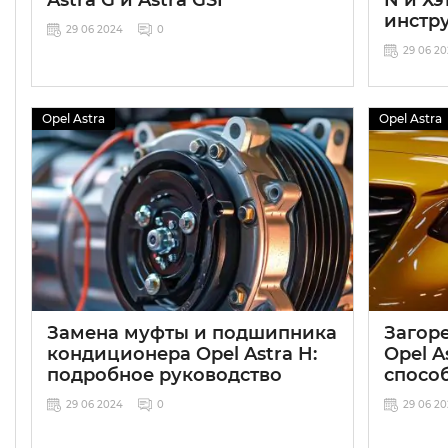
инстр
29 06 2024
0
29 06 2
Opel Astra
Opel Astra
Замена муфты и подшипника
Загор
кондиционера Opel Astra H:
Opel A
подробное руководство
спосо
29 06 2024
0
29 06 2