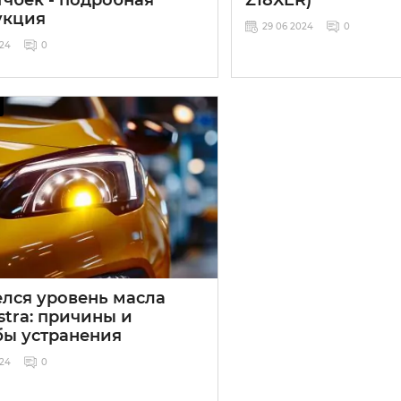
укция
29 06 2024
0
024
0
елся уровень масла
stra: причины и
бы устранения
024
0