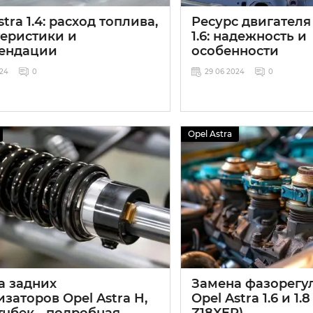
stra 1.4: расход топлива,
Ресурс двигателя 
теристики и
1.6: надежность и
ендации
особенности
024
0
29 06 2024
0
Opel Astra
а задних
Замена фазорегу
заторов Opel Astra H,
Opel Astra 1.6 и 1.
тчбек - подробная
Z18XER)