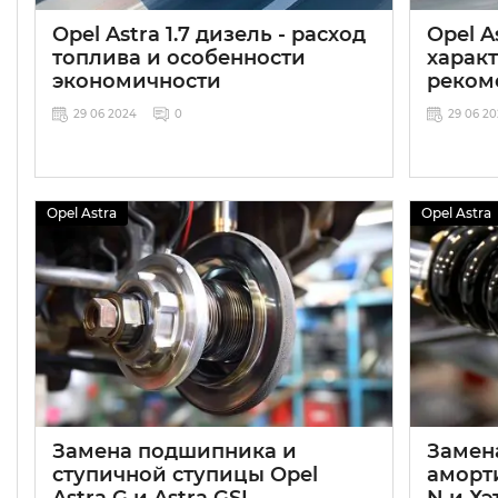
Opel Astra 1.7 дизель - расход
Opel A
топлива и особенности
харак
экономичности
реком
29 06 2024
0
29 06 2
Opel Astra
Opel Astra
Замена подшипника и
Замен
ступичной ступицы Opel
аморти
Astra G и Astra GSI
N и Хэ